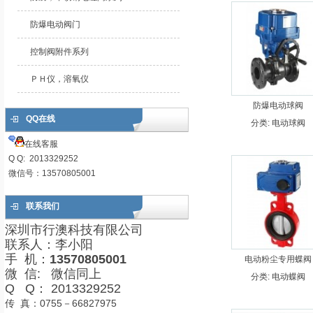
防爆电动阀门
控制阀附件系列
ＰＨ仪，溶氧仪
防爆电动球阀
QQ在线
分类:
电动球阀
在线客服
Q Q: 2013329252
微信号：13570805001
联系我们
深圳市行澳科技有限公司
联系人：李小阳
手 机：
13570805001
电动粉尘专用蝶阀
微 信: 微信同上
分类:
电动蝶阀
Q Q： 2013329252
传 真：0755－66827975