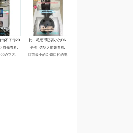
分体式电磁流
量计，还是分体式电磁流
式插入，还是
量计，一体式插入，还是
电磁流量计，
分体式插入电磁流量计，
应，比市场便
厂家直接供应，比市场便
上，超长保质，
宜30%以上，超长保质，
售后。
无忧售后。
打动不了你20
比一毛硬币还要小的DN
之前先看看.
分类:
选型之前先看看.
000W立方。
目前最小的DN8口径的电
质打动不了你,
磁流量计，你见过比一枚
万呢。一台安装
一毛的硬币还要小很多的
8年运行了
流量计吗？有一说一，没
5累积2000多W
有相当精湛的设计和制作
水。这样的品
工艺是做不出来这8mm
你的一个认可
的
吗？