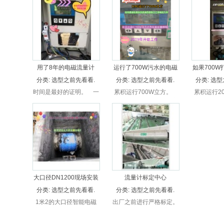
量计，还是分体式电磁流
量计，还是分体式电磁流
量计，还是
量计，一体式插入，还是
量计，一体式插入，还是
量计，一体
分体式插入电磁流量计，
分体式插入电磁流量计，
分体式插入
厂家直接供应，比市场便
厂家直接供应，比市场便
厂家直接供
宜30%以上，超长保质，
宜30%以上，超长保质，
宜30%以
无忧售后。
无忧售后。
无忧
用了8年的电磁流量计
运行了700W污水的电磁
如果700W
分类:
选型之前先看看.
分类:
选型之前先看看.
分类:
选型
时间是最好的证明。 一
累积运行700W立方。
累积运行2
台电磁流量计的质量如
你见过累积运行700W立
700万的品
何？东莞某企业2015年
方水的仪表长啥样吗？这
那2000
多我司购买一台DN250
传感器和显示仪表真的很
于201
智能电磁流量计，作为车
努力工作啊这几年。旁边
2038722
间污水处理测量。累计流
都有蓝标。还能通过第三
立方生活污
量达到310多万立方
方校验单位校验通过。每
质能得到
(3197331)。用了8年
一年都能依然稳定通过校
了，目前还在稳定运行。
验。这表质量是真的顶。
看这质量还能再用十年。
大口径DN1200现场安装
流量计标定中心
分类:
选型之前先看看.
分类:
选型之前先看看.
1米2的大口径智能电磁
出厂之前进行严格标定。
流量计安装现场。XALD-
行澳科技专业生产高品
DN1200的智能电磁流量
质，高精度，高性能的智