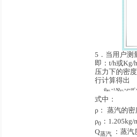
5．当用户测
即：t/h或
压力下的密度
行计算得出
式中：
ρ： 蒸汽的密
ρ
：1.205kg/
0
Q
：蒸汽质
蒸汽