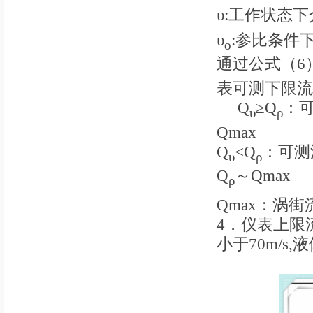
υ:工作状态
υ
:参比条件
o
通过公式（6
表可测下限流
Q
≥Q
：
υ
ρ
Qmax
Q
<Q
：可测
υ
ρ
Q
～Qmax
ρ
Qmax：涡
4．仪表上限
小于70m/s