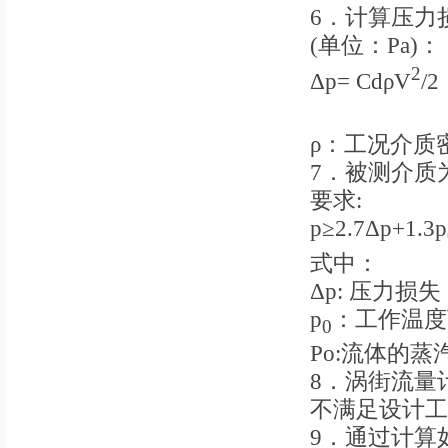
6．计算压力
(单位：Pa)：
2
Δp= CdρV
/
ρ：工况介质密
7．被测介质
要求:
p≥2.7Δp+1.3p
式中：
Δp: 压力损失
p
：工作温度
0
Po:流体的蒸汽
8．涡街流量
不满足设计工
9．通过计算