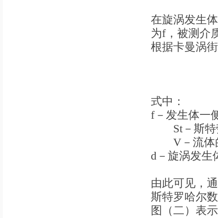
在旋涡发生体
为f，被测介
根据卡曼涡街
f=St
式中：
f－发生体一
St－斯特
V－流体的平
d－旋涡发生体
由此可见，通
斯特罗哈尔数
图（二）表示