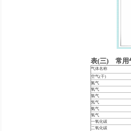
表(三) 常用
气体名称
空气(干)
氮气
氧气
氩气
氖气
氨气
氢气
一氧化碳
二氧化碳