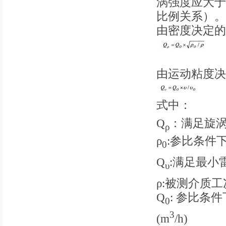
涡强度应大于
比例关系）。
由密度决定的
公
由运动粘度决
式中：
Q
：满足旋涡
ρ
ρ
:参比条件
0
Q
:满足最小
υ
ρ:被测介质工
Q
: 参比条
0
3
(m
/h)