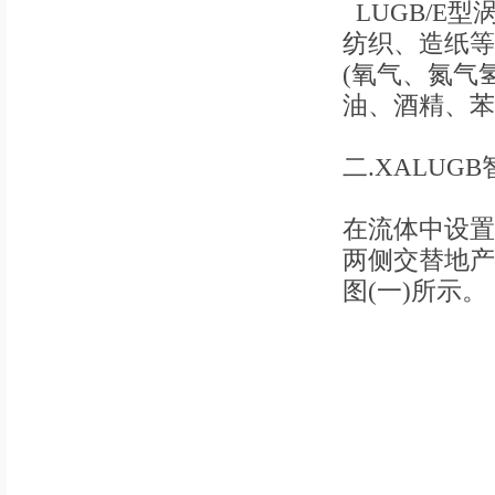
LUGB/E
纺织、造纸等
(氧气、氮气
油、酒精、苯
二.XALU
在流体中设置
两侧交替地产
图(一)所示。