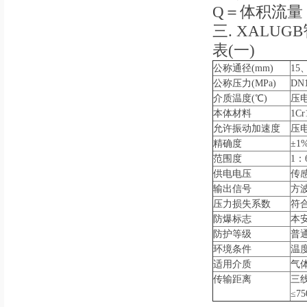
Q＝体积流量
三. XAL
表(一)
公称通径(mm)
15
公称压力(MPa)
DN
介质温度(℃)
压电
本体材料
1C
允许振动加速度
压电
精确度
±1
范围度
1：
供电电压
传感
输出信号
方波
压力损失系数
符合
防爆标志
本安
防护等级
普通
环境条件
温度
适用介质
气
传输距离
三线
≤75