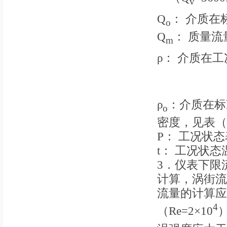
v
Q
： 介质在
o
Q
： 质量流量 
m
ρ： 介质在工
ρ
：介质在标
o
密度，见表（
P： 工况状态表
t： 工况状态
3．仪表下限
计算，涡街流
流量的计算应
4
（Re=2×10