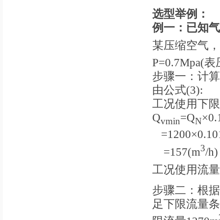
选型举例：
例
一
：已知气
某压缩空气，
P=0.7Mp
步骤一：计算
由公式(3):
工况使用下限
Q
=Q
×0.
vmin
N
=1200×0.101
3
=157(m
/h)
工况使用流量上
步骤二：根据使
足下限流量条件